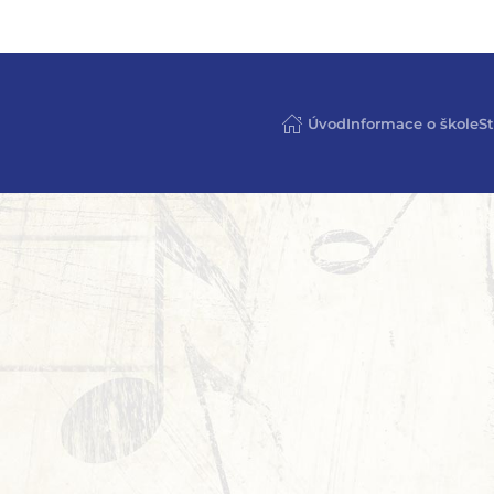
Úvod
Informace o škole
St