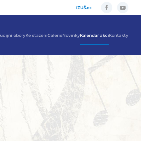
iZUŠ.cz
udijní obory
Ke stažení
Galerie
Novinky
Kalendář akcí
Kontakty