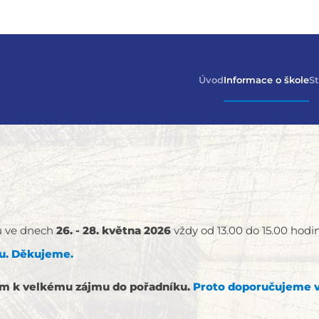
Úvod
Informace o škole
St
ků ve dnech
26. - 28. května 2026
vždy od 13.00 do 15.00 hodin
bu. Děkujeme.
dem k velkému zájmu do pořadníku.
Proto doporučujeme v