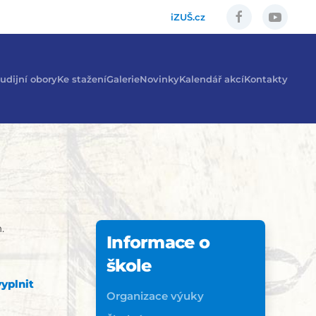
iZUŠ.cz
udijní obory
Ke stažení
Galerie
Novinky
Kalendář akcí
Kontakty
.
Informace o
škole
yplnit
Organizace výuky