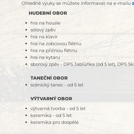
Ohledně výuky se můžete informavat na e-mailu
HUDEBNÍ OBOR
hra na housle
sólový zpěv
hra na klavír
hra na zobcovou flétnu
hra na příčnou flétnu
hra na kytaru
sborový zpěv - DPS Jablůňka (od 5 let), DPS Sk
TANEČNÍ OBOR
scénický tanec - od 5 let
VÝTVARNÝ OBOR
výtvarná tvorba - od 5 let
keramika - od 5 let
keramika pro dospělé