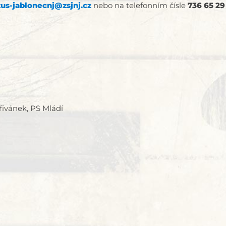
zus-jablonecnj@zsjnj.cz
nebo na telefonním čísle
736 65 29 
řivánek, PS Mládí