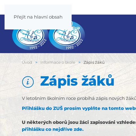
Přejít na hlavní obsah
Úvod
Informace o škole
Zápis žáků
Zápis žáků
V letošním školním roce probíhá zápis nových žá
Přihlášku do ZUŠ prosím vyplňte na tomto we
U některých oborů jsou žáci zapisováni vzhle
přihlášku co nejdříve zde.