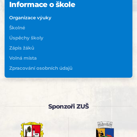
Informace o škole
Organizace výuky
Školné
Úspěchy školy
Zápis žáků
Volná místa
Zpracování osobních údajů
Sponzoři ZUŠ