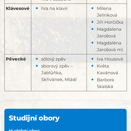
Klávesové
hra na klavír
Milena
Jelínková
Jiří Horčička
Magdalena
Jarošová
Magdaléna
Jarošová ml.
Pěvecké
sólový zpěv
Iva Housová
sborový zpěv –
Květa
Jablůňka,
Kavánová
Skřivánek, Mládí
Barbora
Skalská
Studijní obory
Hudební obor