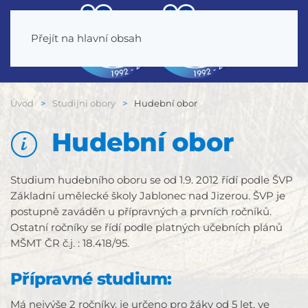
Přejít na hlavní obsah
Úvod
Studijní obory
Hudební obor
Hudební obor
Studium hudebního oboru se od 1.9. 2012 řídí podle ŠVP
Základní umělecké školy Jablonec nad Jizerou. ŠVP je
postupně zaváděn u přípravných a prvních ročníků.
Ostatní ročníky se řídí podle platných učebních plánů
MŠMT ČR č.j. : 18.418/95.
Přípravné studium:
Má nejvýše 2 ročníky, je určeno pro žáky od 5 let, ve