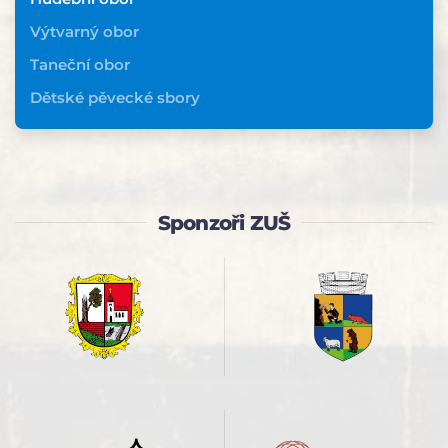
Výtvarný obor
Taneční obor
Dětské pěvecké sbory
Sponzoři ZUŠ