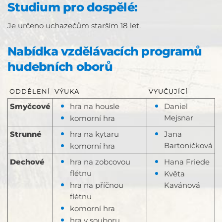
Studium pro dospělé:
Je určeno uchazečům starším 18 let.
Nabídka vzdělávacích programů
hudebních oborů
ODDĚLENÍ
VÝUKA
VYUČUJÍCÍ
Smyčcové
hra na housle
Daniel
Mejsnar
komorní hra
Strunné
hra na kytaru
Jana
Bartoničková
komorní hra
Dechové
hra na zobcovou
Hana Friede
flétnu
Květa
hra na příčnou
Kavánová
flétnu
komorní hra
hra v souboru