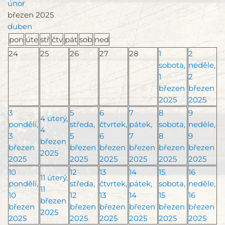
únor
březen 2025
duben
pon
úte
stř
čtv
pát
sob
ned
24
25
26
27
28
1
2
sobota,
neděle,
1
2
březen
březen
2025
2025
3
5
6
7
8
9
4
úterý,
pondělí,
středa,
čtvrtek,
pátek,
sobota,
neděle,
4
3
5
6
7
8
9
březen
březen
březen
březen
březen
březen
březen
2025
2025
2025
2025
2025
2025
2025
10
12
13
14
15
16
11
úterý,
pondělí,
středa,
čtvrtek,
pátek,
sobota,
neděle,
11
10
12
13
14
15
16
březen
březen
březen
březen
březen
březen
březen
2025
2025
2025
2025
2025
2025
2025