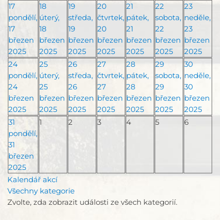
17
18
19
20
21
22
23
pondělí,
úterý,
středa,
čtvrtek,
pátek,
sobota,
neděle,
17
18
19
20
21
22
23
březen
březen
březen
březen
březen
březen
březen
2025
2025
2025
2025
2025
2025
2025
24
25
26
27
28
29
30
pondělí,
úterý,
středa,
čtvrtek,
pátek,
sobota,
neděle,
24
25
26
27
28
29
30
březen
březen
březen
březen
březen
březen
březen
2025
2025
2025
2025
2025
2025
2025
31
1
2
3
4
5
6
pondělí,
31
březen
2025
Kalendář akcí
Všechny kategorie
Zvolte, zda zobrazit události ze všech kategorií.