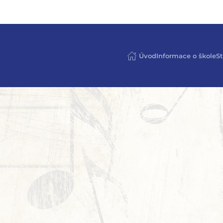
Úvod
Informace o škole
St