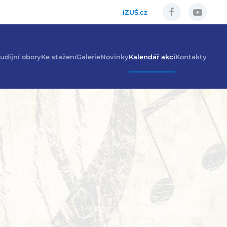
iZUŠ.cz
udijní obory
Ke stažení
Galerie
Novinky
Kalendář akcí
Kontakty