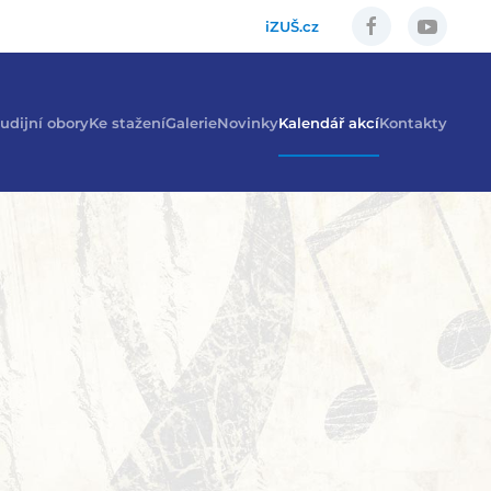
iZUŠ.cz
udijní obory
Ke stažení
Galerie
Novinky
Kalendář akcí
Kontakty