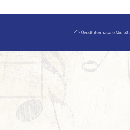
Úvod
Informace o škole
St