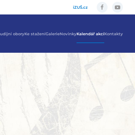
iZUŠ.cz
udijní obory
Ke stažení
Galerie
Novinky
Kalendář akcí
Kontakty