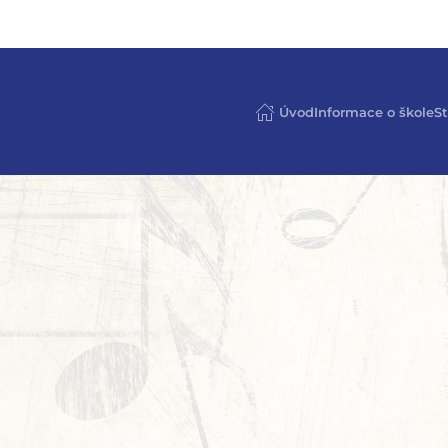
Úvod
Informace o škole
St