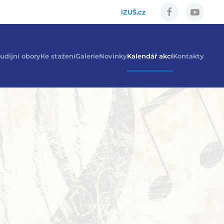
iZUŠ.cz
udijní obory
Ke stažení
Galerie
Novinky
Kalendář akcí
Kontakty