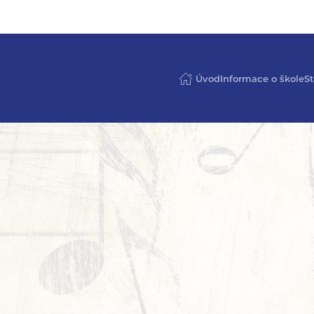
Úvod
Informace o škole
St