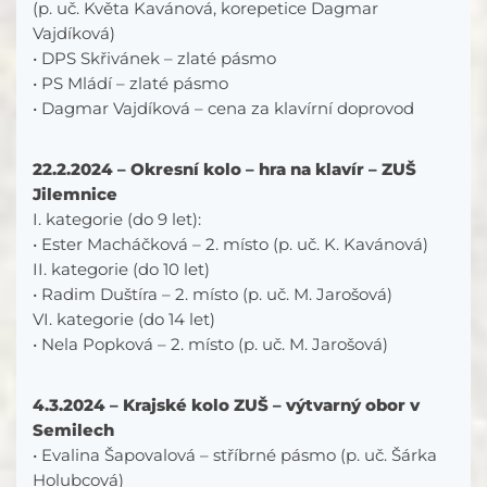
(p. uč. Květa Kavánová, korepetice Dagmar
Vajdíková)
• DPS Skřivánek – zlaté pásmo
• PS Mládí – zlaté pásmo
• Dagmar Vajdíková – cena za klavírní doprovod
22.2.2024 – Okresní kolo – hra na klavír – ZUŠ
Jilemnice
I. kategorie (do 9 let):
• Ester Macháčková – 2. místo (p. uč. K. Kavánová)
II. kategorie (do 10 let)
• Radim Duštíra – 2. místo (p. uč. M. Jarošová)
VI. kategorie (do 14 let)
• Nela Popková – 2. místo (p. uč. M. Jarošová)
4.3.2024 – Krajské kolo ZUŠ – výtvarný obor v
Semilech
• Evalina Šapovalová – stříbrné pásmo (p. uč. Šárka
Holubcová)