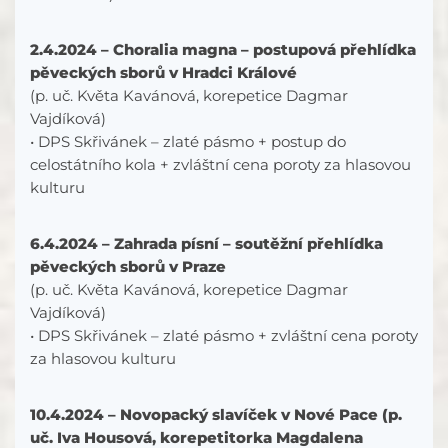
2.4.2024 – Choralia magna – postupová přehlídka
pěveckých sborů v Hradci Králové
(p. uč. Květa Kavánová, korepetice Dagmar
Vajdíková)
• DPS Skřivánek – zlaté pásmo + postup do
celostátního kola + zvláštní cena poroty za hlasovou
kulturu
6.4.2024 – Zahrada písní – soutěžní přehlídka
pěveckých sborů v Praze
(p. uč. Květa Kavánová, korepetice Dagmar
Vajdíková)
• DPS Skřivánek – zlaté pásmo + zvláštní cena poroty
za hlasovou kulturu
10.4.2024 – Novopacký slavíček v Nové Pace (p.
uč. Iva Housová, korepetitorka Magdalena