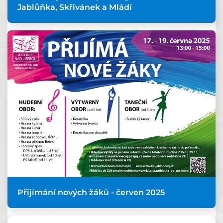
Jablůňka, Skřivánek a Mládí
Přijímání nových žáků - červen 2025